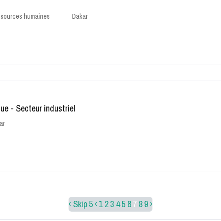
essources humaines
Dakar
ue - Secteur industriel
ar
‹ Skip 5
‹
1
2
3
4
5
6
7
8
9
›