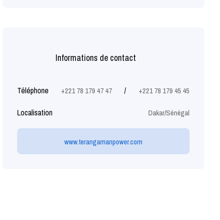
Informations de contact
Téléphone
/
+221 78 179 47 47
+221 78 179 45 45
Localisation
Dakar/Sénégal
www.terangamanpower.com